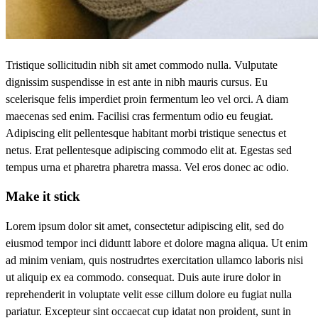
Tristique sollicitudin nibh sit amet commodo nulla. Vulputate
dignissim suspendisse in est ante in nibh mauris cursus. Eu
scelerisque felis imperdiet proin fermentum leo vel orci. A diam
maecenas sed enim. Facilisi cras fermentum odio eu feugiat.
Adipiscing elit pellentesque habitant morbi tristique senectus et
netus. Erat pellentesque adipiscing commodo elit at. Egestas sed
tempus urna et pharetra pharetra massa. Vel eros donec ac odio.
Make it stick
Lorem ipsum dolor sit amet, consectetur adipiscing elit, sed do
eiusmod tempor inci diduntt labore et dolore magna aliqua. Ut enim
ad minim veniam, quis nostrudrtes exercitation ullamco laboris nisi
ut aliquip ex ea commodo. consequat. Duis aute irure dolor in
reprehenderit in voluptate velit esse cillum dolore eu fugiat nulla
pariatur. Excepteur sint occaecat cup idatat non proident, sunt in